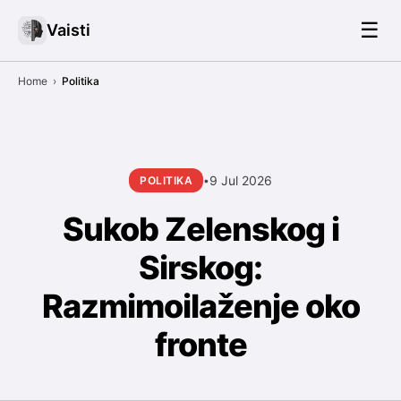
☰
Vaisti
Home
›
Politika
9 Jul 2026
POLITIKA
•
Sukob Zelenskog i
Sirskog:
Razmimoilaženje oko
fronte