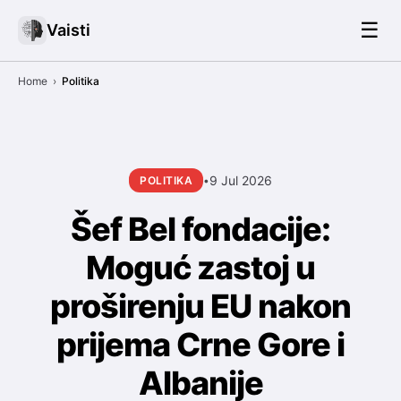
☰
Vaisti
Home
›
Politika
9 Jul 2026
POLITIKA
•
Šef Bel fondacije:
Moguć zastoj u
proširenju EU nakon
prijema Crne Gore i
Albanije