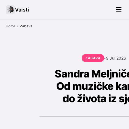
☰
Vaisti
Home
›
Zabava
9 Jul 2026
ZABAVA
•
Sandra Meljnič
Od muzičke kar
do života iz s