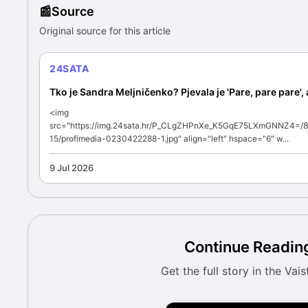
Source
Original source for this article
24SATA
Tko je Sandra Meljničenko? Pjevala je 'Pare, pare pare', a 
<img
src="https://img.24sata.hr/P_CLgZHPnXe_K5GqE75LXmGNNZ4=/8
15/profimedia-0230422288-1.jpg" align="left" hspace="6" w...
9 Jul 2026
Continue Readin
Get the full story in the Vais