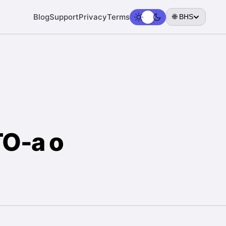
Blog
Support
Privacy
Terms
🌐 BHS
TO-a o