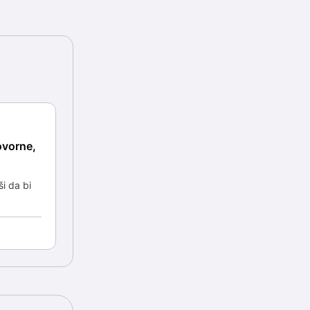
ovorne,
i da bi