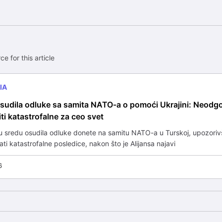
ce for this article
IA
osudila odluke sa samita NATO-a o pomoći Ukrajini: Neodg
ti katastrofalne za ceo svet
 u sredu osudila odluke donete na samitu NATO-a u Turskoj, upozorivš
ti katastrofalne posledice, nakon što je Alijansa najavi
6