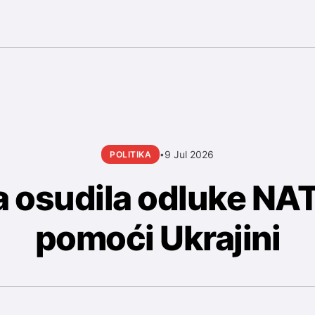
9 Jul 2026
POLITIKA
•
a osudila odluke NA
pomoći Ukrajini