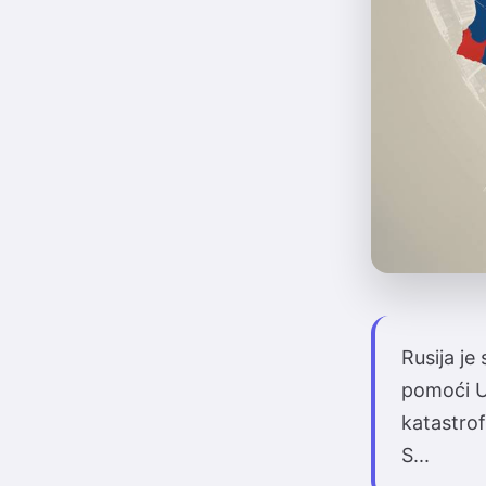
Rusija j
pomoći Uk
katastrof
S...