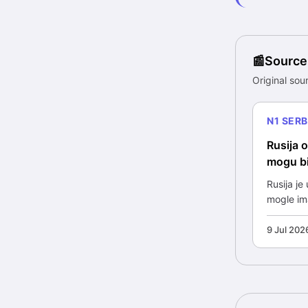
Source
Original sour
N1 SERB
Rusija 
mogu bi
Rusija je
mogle ima
9 Jul 202