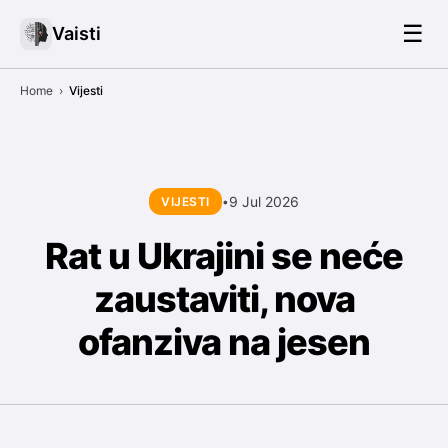
☰
Vaisti
Home
›
Vijesti
9 Jul 2026
VIJESTI
•
Rat u Ukrajini se neće
zaustaviti, nova
ofanziva na jesen