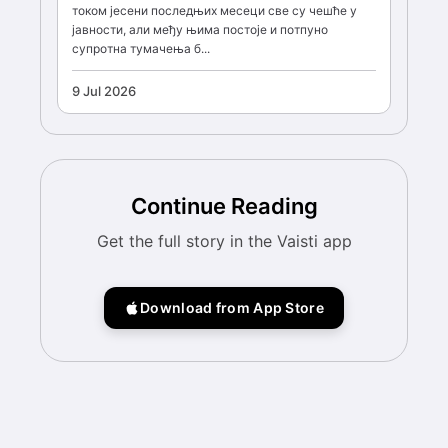
током јесени последњих месеци све су чешће у
јавности, али међу њима постоје и потпуно
супротна тумачења б...
9 Jul 2026
Continue Reading
Get the full story in the Vaisti app
Download from App Store