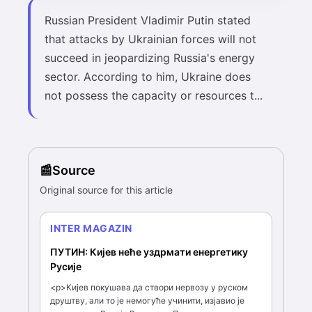
Russian President Vladimir Putin stated
that attacks by Ukrainian forces will not
succeed in jeopardizing Russia's energy
sector. According to him, Ukraine does
not possess the capacity or resources t...
Source
Original source for this article
INTER MAGAZIN
ПУТИН: Кијев неће уздрмати енергетику
Русије
<p>Кијев покушава да створи нервозу у руском
друштву, али то је немогуће учинити, изјавио је