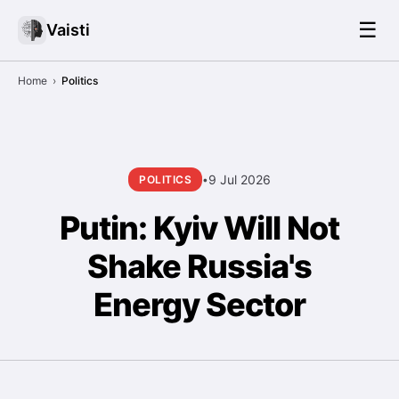
☰
Vaisti
Home
›
Politics
9 Jul 2026
POLITICS
•
Putin: Kyiv Will Not
Shake Russia's
Energy Sector