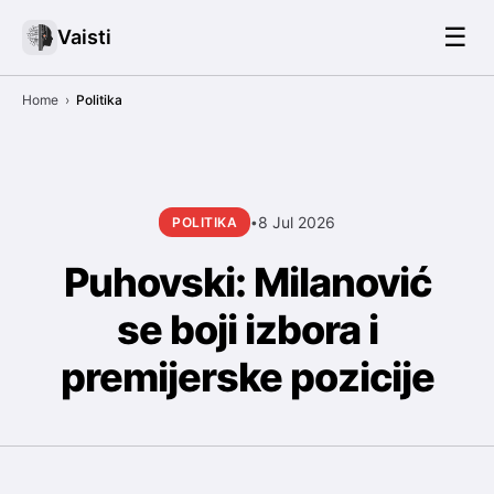
☰
Vaisti
Home
›
Politika
8 Jul 2026
POLITIKA
•
Puhovski: Milanović
se boji izbora i
premijerske pozicije