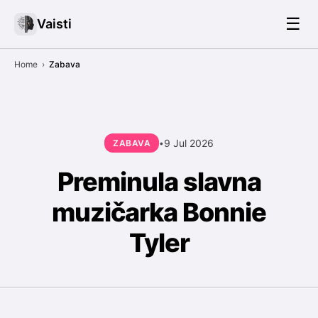
☰
Vaisti
Home
›
Zabava
9 Jul 2026
ZABAVA
•
Preminula slavna
muzičarka Bonnie
Tyler