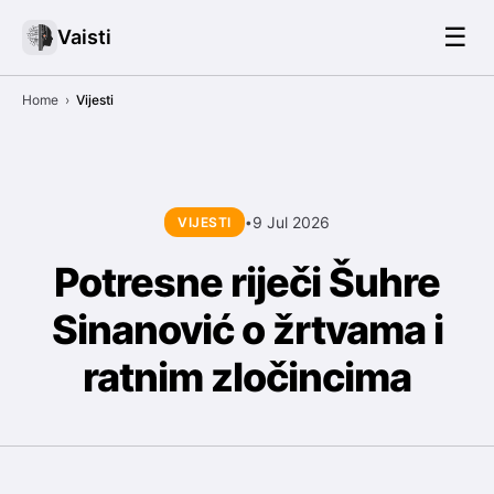
☰
Vaisti
Home
›
Vijesti
9 Jul 2026
VIJESTI
•
Potresne riječi Šuhre
Sinanović o žrtvama i
ratnim zločincima