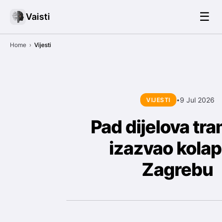
☰
Vaisti
Home
›
Vijesti
9 Jul 2026
VIJESTI
•
Pad dijelova tr
izazvao kolap
Zagrebu