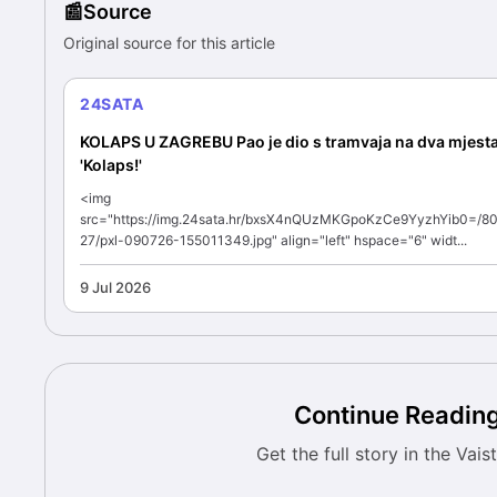
Source
Original source for this article
24SATA
KOLAPS U ZAGREBU Pao je dio s tramvaja na dva mjesta
'Kolaps!'
<img
src="https://img.24sata.hr/bxsX4nQUzMKGpoKzCe9YyzhYib0=/8
27/pxl-090726-155011349.jpg" align="left" hspace="6" widt...
9 Jul 2026
Continue Readin
Get the full story in the Vais