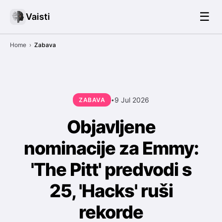
☰
Vaisti
Home
›
Zabava
9 Jul 2026
ZABAVA
•
Objavljene
nominacije za Emmy:
'The Pitt' predvodi s
25, 'Hacks' ruši
rekorde