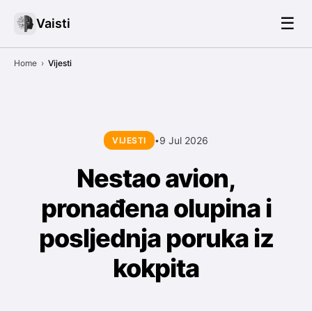
☰
Vaisti
Home
›
Vijesti
9 Jul 2026
VIJESTI
•
Nestao avion,
pronađena olupina i
posljednja poruka iz
kokpita