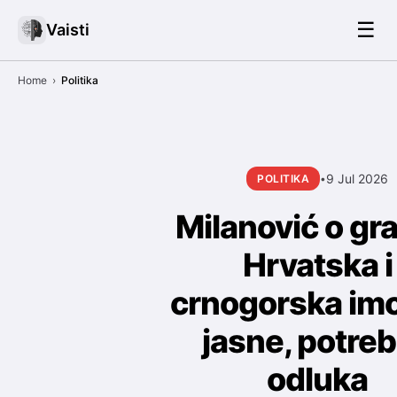
☰
Vaisti
Home
›
Politika
9 Jul 2026
POLITIKA
•
Milanović o gra
Hrvatska i
crnogorska im
jasne, potre
odluka