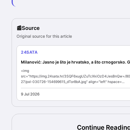
Source
Original source for this article
24SATA
Milanović: Jasno je što je hrvatsko, a što crnogorsko. G
<img
src="https://img.24sata.hr/3SQF6xugUZuTcXkiOzD4JesBnQw=/8
27/pxl-030726-154699615_dTor8bA.jpg" align="left" hspace=...
9 Jul 2026
Continue Readin