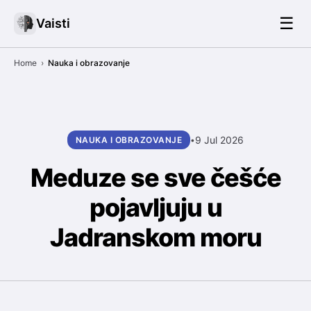
☰
Vaisti
Home
›
Nauka i obrazovanje
9 Jul 2026
NAUKA I OBRAZOVANJE
•
Meduze se sve češće
pojavljuju u
Jadranskom moru