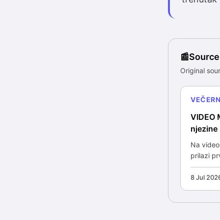
Source
Original sour
VEČERNJ
VIDEO M
njezine 
Na videos
prilazi p
8 Jul 202