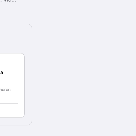
ka
Macron