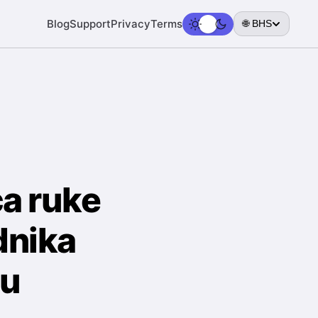
Blog
Support
Privacy
Terms
🌐 BHS
a ruke
dnika
tu