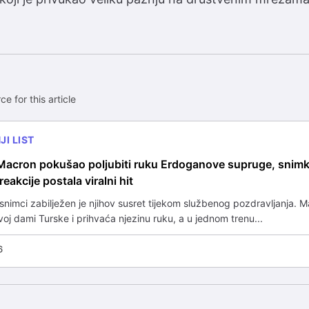
ce for this article
I LIST
acron pokušao poljubiti ruku Erdoganove supruge, snim
reakcije postala viralni hit
nimci zabilježen je njihov susret tijekom službenog pozdravljanja. 
rvoj dami Turske i prihvaća njezinu ruku, a u jednom trenu...
6