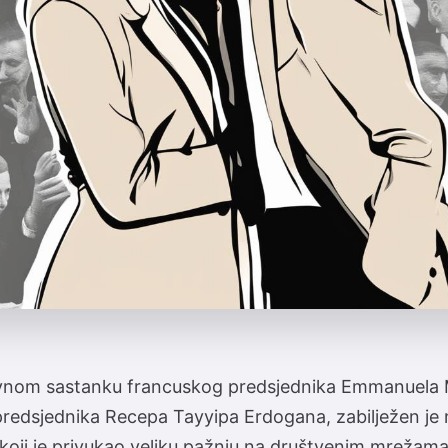
nom sastanku francuskog predsjednika Emmanuela 
predsjednika Recepa Tayyipa Erdogana, zabilježen je
koji je privukao veliku pažnju na društvenim mrežama.