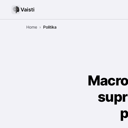
Vaisti
Home
›
Politika
Macro
supr
p