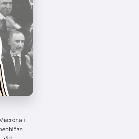
Macrona i
 neobičan
 Vid...