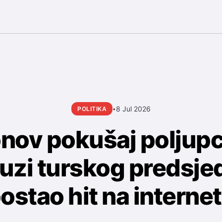
8 Jul 2026
POLITIKA
•
nov pokušaj poljupc
uzi turskog predsje
ostao hit na interne