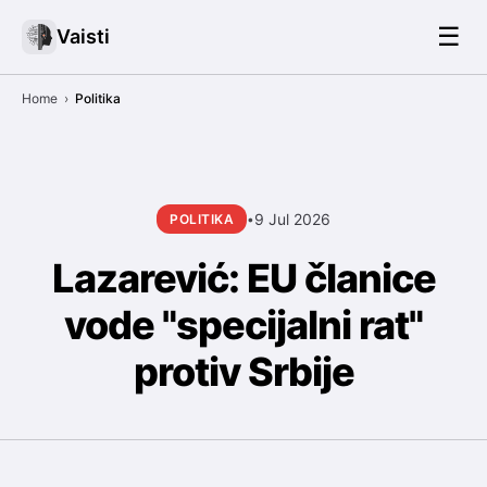
☰
Vaisti
Home
›
Politika
9 Jul 2026
POLITIKA
•
Lazarević: EU članice
vode "specijalni rat"
protiv Srbije