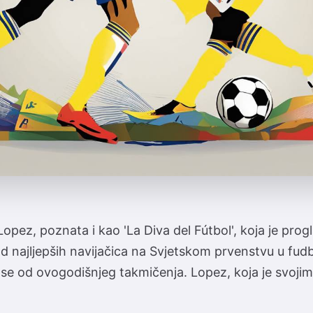
opez, poznata i kao 'La Diva del Fútbol', koja je prog
 najljepših navijačica na Svjetskom prvenstvu u fudb
 se od ovogodišnjeg takmičenja. Lopez, koja je svojim 