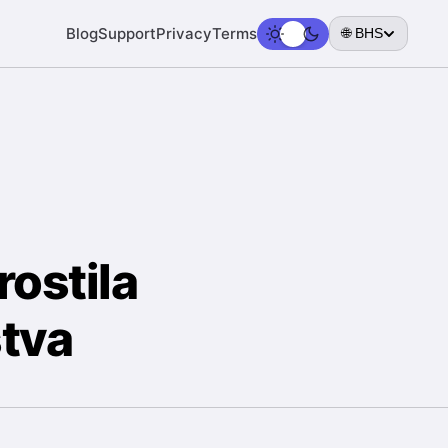
Blog
Support
Privacy
Terms
🌐 BHS
rostila
stva