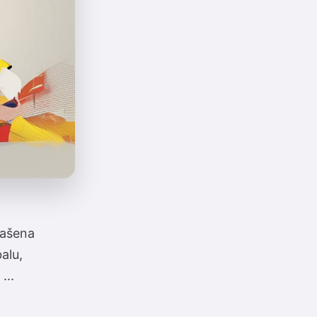
lašena
alu,
...