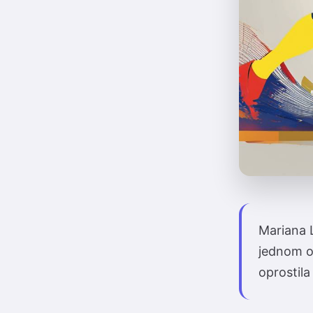
Mariana L
jednom od
oprostila