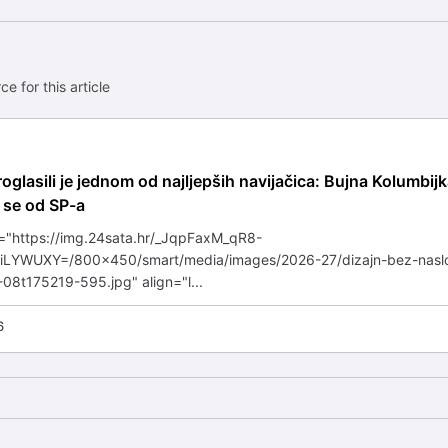
ce for this article
oglasili je jednom od najljepših navijačica: Bujna Kolumbij
 se od SP-a
="https://img.24sata.hr/_JqpFaxM_qR8-
iLYWUXY=/800x450/smart/media/images/2026-27/dizajn-bez-nasl
08t175219-595.jpg" align="l...
6