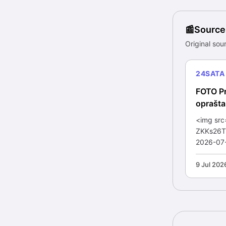
Source
Original sour
24SATA
FOTO Pr
oprašta
<img src
ZKKs26T
2026-07-
9 Jul 202