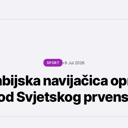
9 Jul 2026
SPORT
•
ijska navijačica op
od Svjetskog prven