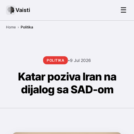
☰
Vaisti
Home
›
Politika
9 Jul 2026
POLITIKA
•
Katar poziva Iran na
dijalog sa SAD-om