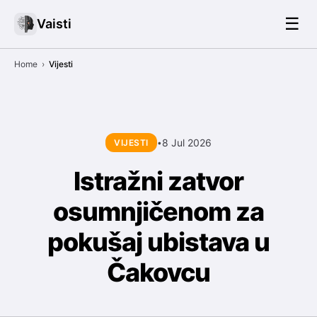
☰
Vaisti
Home
›
Vijesti
8 Jul 2026
VIJESTI
•
Istražni zatvor
osumnjičenom za
pokušaj ubistava u
Čakovcu