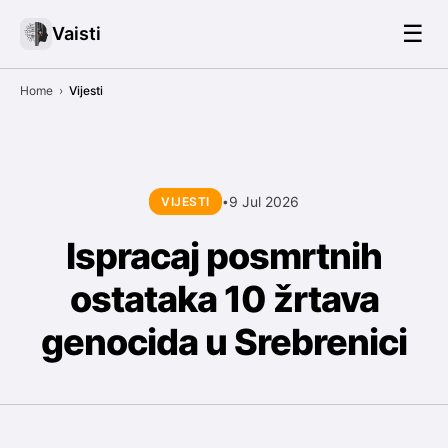
☰
Vaisti
Home
›
Vijesti
9 Jul 2026
VIJESTI
•
Ispracaj posmrtnih
ostataka 10 žrtava
genocida u Srebrenici