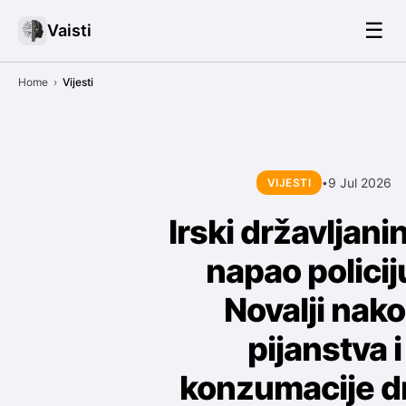
☰
Vaisti
Home
›
Vijesti
9 Jul 2026
VIJESTI
•
Irski državljani
napao policij
Novalji nak
pijanstva i
konzumacije d