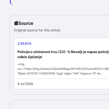
Source
Original source for this article
24SATA
Policija o uhićenom Ircu (22): 'U Novalji je napao policiju
odbio liječenje'
<img
src="https://img.24sata.hr/2jwImK6egx2KYnISUZ5VywUX00U=/8
16/pxl-231025-140631636-1.jpg" align="left" hspace="6" wi...
9 Jul 2026