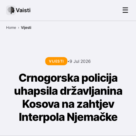
☰
Vaisti
Home
›
Vijesti
9 Jul 2026
VIJESTI
•
Crnogorska policija
uhapsila državljanina
Kosova na zahtjev
Interpola Njemačke