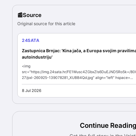
Source
Original source for this article
24SATA
Zastupnica Brnjac: 'Kina jača, a Europa svojim pravilima
autoindustriju'
<img
src="https://img.24sata.hr/FE1Wusc4ZGbxZls6DuEJND5Ro5k=/80
27/pxl-260925-139078281_XUBB4Qd.jpg" align="left" hspace=...
8 Jul 2026
Continue Readin