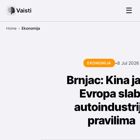
☰
Vaisti
Home
›
Ekonomija
8 Jul 2026
EKONOMIJA
•
Brnjac: Kina j
Evropa slab
autoindustri
pravilima