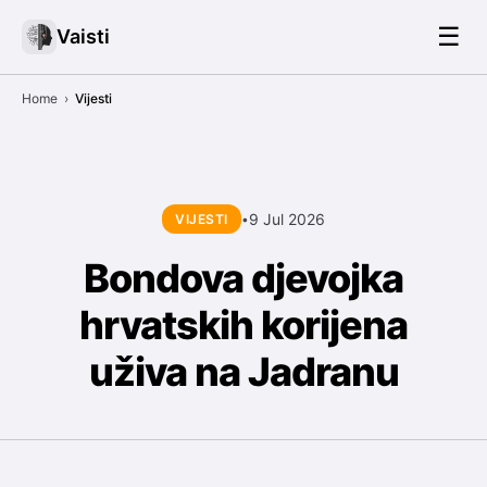
☰
Vaisti
Home
›
Vijesti
9 Jul 2026
VIJESTI
•
Bondova djevojka
hrvatskih korijena
uživa na Jadranu