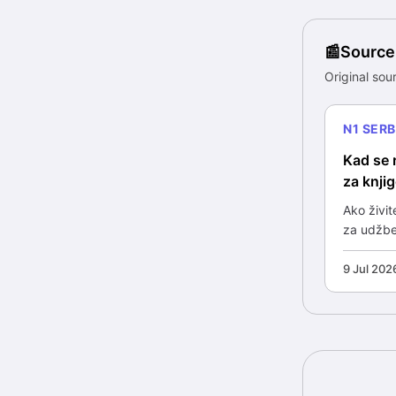
Source
Original sour
N1 SERB
Kad se 
za knji
Ako živit
za udžbe
9 Jul 202