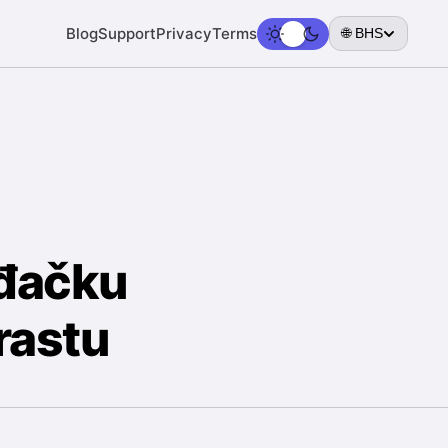
Blog
Support
Privacy
Terms
🌐 BHS
 đačku
rastu