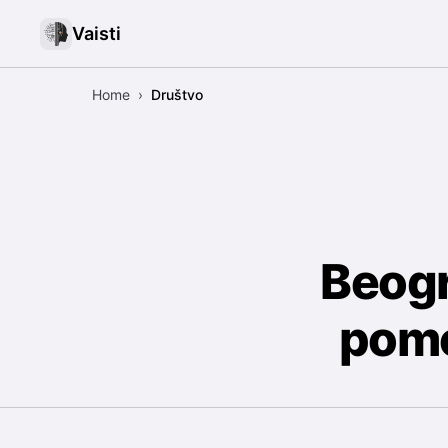
Vaisti
Home
›
Društvo
Beogr
pomo