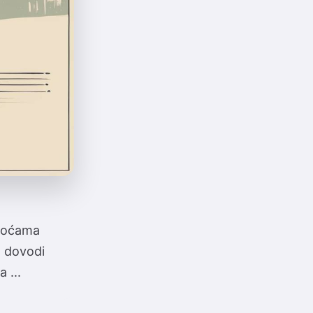
škoćama
o dovodi
 ...