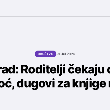
9 Jul 2026
DRUŠTVO
•
ad: Roditelji čekaju
ć, dugovi za knjige 