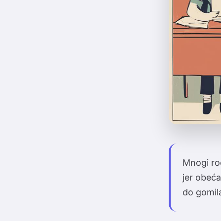
Mnogi ro
jer obeć
do gomila