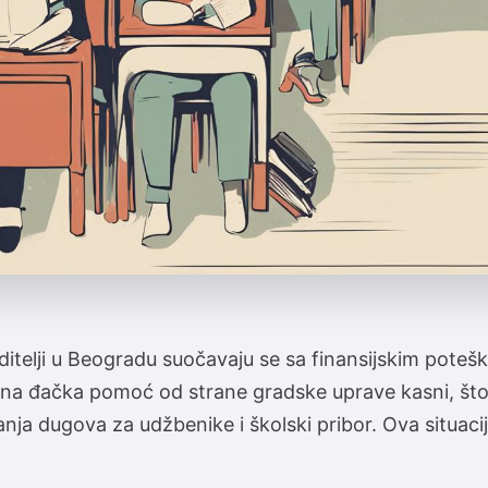
ditelji u Beogradu suočavaju se sa finansijskim pote
ana đačka pomoć od strane gradske uprave kasni, št
nja dugova za udžbenike i školski pribor. Ova situacija