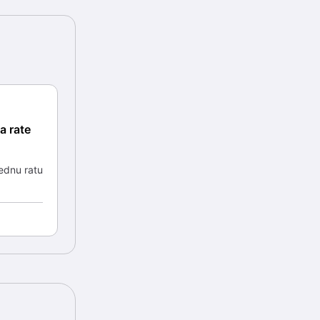
a rate
jednu ratu