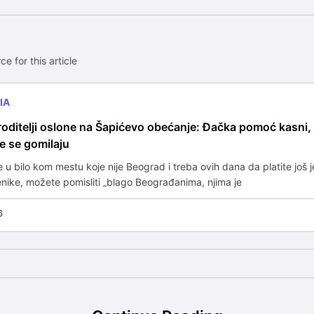
ce for this article
IA
roditelji oslone na Šapićevo obećanje: Đačka pomoć kasni, 
ge se gomilaju
e u bilo kom mestu koje nije Beograd i treba ovih dana da platite još 
nike, možete pomisliti „blago Beograđanima, njima je
6